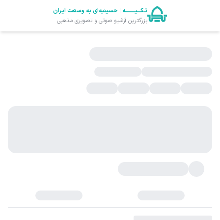
تـکـــیــــــــــه
|
حسینیه‌ای به وسعت ایران
بزرگترین آرشیو صوتی و تصویری مذهبی
دسته بندی‌
ورود و ثبت نام
پنل پخش زنده
تغییر مود رنگ
پخش زنده
تکیه خبر
آرشیو صوت
آرشیو تصویر
پخش زنده حرم